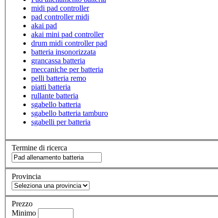
midi pad controller
pad controller midi
akai pad
akai mini pad controller
drum midi controller pad
batteria insonorizzata
grancassa batteria
meccaniche per batteria
pelli batteria remo
piatti batteria
rullante batteria
sgabello batteria
sgabello batteria tamburo
sgabelli per batteria
Termine di ricerca
Provincia
Prezzo
Minimo