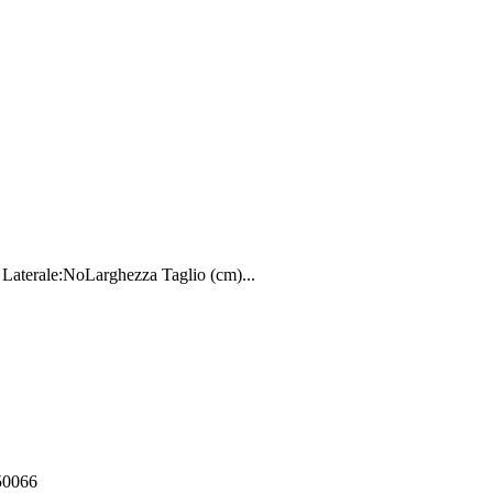
terale:NoLarghezza Taglio (cm)...
550066