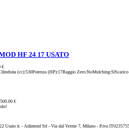
OD HF 24 17 USATO
 €
drata (cc):530Potenza (HP):17Raggio Zero:NoMulching:SìScarico La
500.00 €
olo!
2 Usato it. - Adintend Srl - Via dal Verme 7, Milano - P.iva IT02357