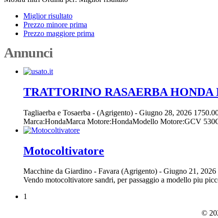
Miglior risultato
Prezzo minore prima
Prezzo maggiore prima
Annunci
TRATTORINO RASAERBA HONDA M
Tagliaerba e Tosaerba
-
(Agrigento)
-
Giugno 28, 2026
1750.00
Marca:HondaMarca Motore:HondaModello Motore:GCV 530Cilin
Motocoltivatore
Macchine da Giardino
-
Favara (Agrigento)
-
Giugno 21, 2026
Vendo motocoltivatore sandri, per passaggio a modello piu picc
1
© 202