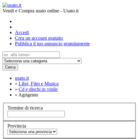
Vendi e Compra usato online - Usato.it
Accedi
Crea un account gratuito
Pubblica il tuo annuncio gratuitamente
Cerca
usato.it
»
Libri, Film e Musica
»
Cd e dischi in vinile
»
Agrigento
Termine di ricerca
Provincia