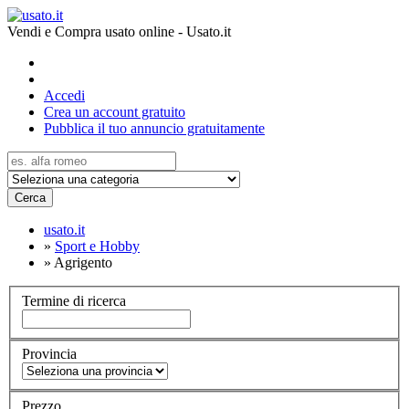
Vendi e Compra usato online - Usato.it
Accedi
Crea un account gratuito
Pubblica il tuo annuncio gratuitamente
Cerca
usato.it
»
Sport e Hobby
»
Agrigento
Termine di ricerca
Provincia
Prezzo