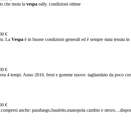
lo che mota la
vespa
rally. condizioni ottime
00 €
km. La
Vespa
è in buone condizioni generali ed è sempre stata tenuta in 
00 €
ra 4 tempi. Anno 2016. freni e gomme nuove. tagliandato da poco con 
00 €
…compresi anche: parafango,bauletto,manopola cambio e sterzo…disponib