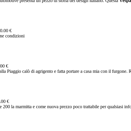
motive presenta un pezzo di storia del design italiano. Questa
Vesp
0.00 €
ne condizioni
00 €
 Piaggio calò di agrigento e fatta portare a casa mia con il furgone. 
.00 €
 200 la marmitta e come nuova prezzo poco trattabile per qualsiasi inf