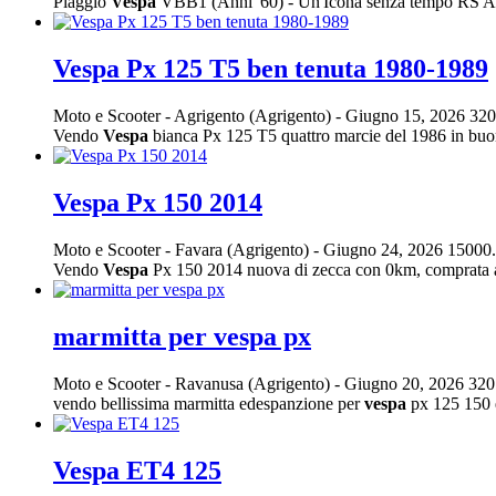
Piaggio
Vespa
VBB1 (Anni '60) - Un'Icona senza tempo RS Auto
Vespa Px 125 T5 ben tenuta 1980-1989
Moto e Scooter
-
Agrigento (Agrigento)
-
Giugno 15, 2026
320
Vendo
Vespa
bianca Px 125 T5 quattro marcie del 1986 in buo
Vespa Px 150 2014
Moto e Scooter
-
Favara (Agrigento)
-
Giugno 24, 2026
15000.
Vendo
Vespa
Px 150 2014 nuova di zecca con 0km, comprata alla
marmitta per vespa px
Moto e Scooter
-
Ravanusa (Agrigento)
-
Giugno 20, 2026
320
vendo bellissima marmitta edespanzione per
vespa
px 125 150 e
Vespa ET4 125