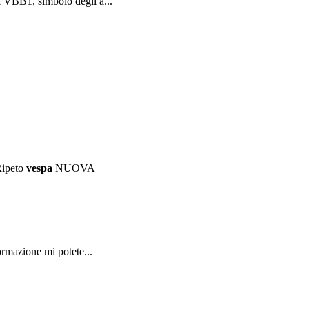
a
VBB1, simbolo degli a...
Ripeto
vespa
NUOVA
ormazione mi potete...