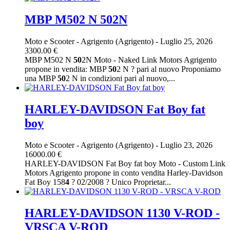
MBP M502 N 502N
Moto e Scooter
-
Agrigento (Agrigento)
-
Luglio 25, 2026
3300.00 €
MBP M502 N
50
2N Moto - Naked Link Motors Agrigento
propone in vendita: MBP
50
2 N ? pari al nuovo Proponiamo
una MBP
50
2 N in condizioni pari al nuovo,...
HARLEY-DAVIDSON Fat Boy fat
boy
Moto e Scooter
-
Agrigento (Agrigento)
-
Luglio 23, 2026
16000.00 €
HARLEY-DAVIDSON Fat Boy fat boy Moto - Custom Link
Motors Agrigento propone in conto vendita Harley-Davidson
Fat Boy 158
4
? 02/2008 ? Unico Proprietar...
HARLEY-DAVIDSON 1130 V-ROD -
VRSCA V-ROD