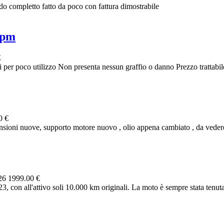
o completto fatto da poco con fattura dimostrabile
ipm
€
er poco utilizzo Non presenta nessun graffio o danno Prezzo trattabil
0 €
oni nuove, supporto motore nuovo , olio appena cambiato , da vedere 
026
1999.00 €
, con all'attivo soli 10.000 km originali. La moto è sempre stata tenuta