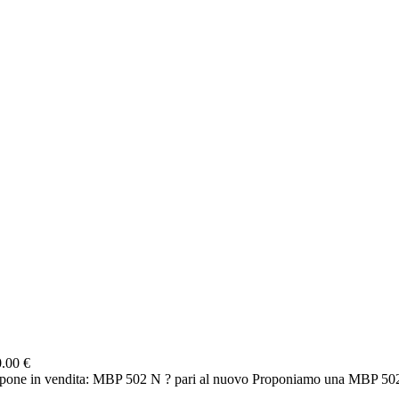
.00 €
e in vendita: MBP 502 N ? pari al nuovo Proponiamo una MBP 502 N 