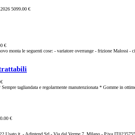
, 2026
5099.00 €
0 €
vo monta le seguenti cose: - variatore overrange - frizione Malossi - ci
rattabili
 €
 Sempre tagliandata e regolarmente manutenzionata * Gomme in ottimo
0.00 €
2 Usato it. - Adintend Srl - Via dal Verme 7, Milano - P.iva IT02357