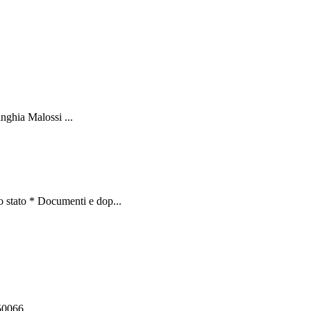
nghia Malossi ...
 stato * Documenti e dop...
550066