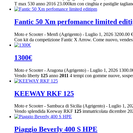
T max 530 anno 2016 23.000km con cinghia e pastiglie tagliand
Fantic 50 Xm perfomance limited edit
Moto e Scooter
-
Menfi (Agrigento)
-
Luglio 1, 2026
3200.00 
Con kit da competizione Fantic X Arrow. Come nuovo, vendesi p
1300€
Moto e Scooter
-
Aragona (Agrigento)
-
Luglio 1, 2026
1300.0
Vendo liberty
125
anno
2011
4 tempi con gomme nuove, sospensi
KEEWAY RKF 125
Moto e Scooter
-
Sambuca di Sicilia (Agrigento)
-
Luglio 1, 2
Vendo splendida Keeway RKF
125
immatricolata dicembre 2023
Piaggio Beverly 400 S HPE