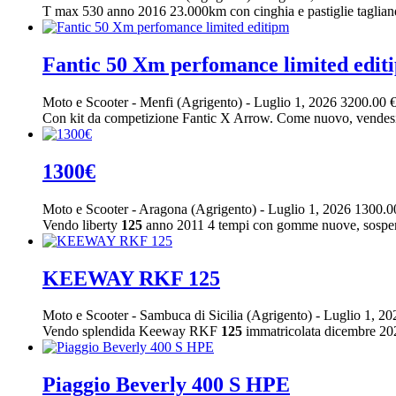
T max 530 anno 2016 23.000km con cinghia e pastiglie tagliand
Fantic 50 Xm perfomance limited edit
Moto e Scooter
-
Menfi (Agrigento)
-
Luglio 1, 2026
3200.00 
Con kit da competizione Fantic X Arrow. Come nuovo, vendesi p
1300€
Moto e Scooter
-
Aragona (Agrigento)
-
Luglio 1, 2026
1300.0
Vendo liberty
125
anno 2011 4 tempi con gomme nuove, sospensi
KEEWAY RKF 125
Moto e Scooter
-
Sambuca di Sicilia (Agrigento)
-
Luglio 1, 2
Vendo splendida Keeway RKF
125
immatricolata dicembre 2023
Piaggio Beverly 400 S HPE