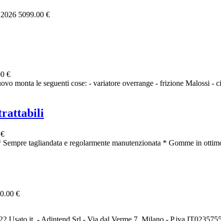
, 2026
5099.00 €
0 €
vo monta le seguenti cose: - variatore overrange - frizione Malossi - ci
rattabili
 €
 Sempre tagliandata e regolarmente manutenzionata * Gomme in ottimo
0.00 €
2 Usato it. - Adintend Srl - Via dal Verme 7, Milano - P.iva IT02357