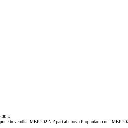
.00 €
e in vendita: MBP 502 N ? pari al nuovo Proponiamo una MBP 502 N 