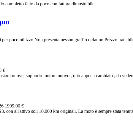
o completto fatto da poco con fattura dimostrabile
ipm
€
er poco utilizzo Non presenta nessun graffio o danno Prezzo trattabil
0 €
oni nuove, supporto motore nuovo , olio appena cambiato , da vedere 
026
1999.00 €
, con all'attivo soli 10.000 km originali. La moto è sempre stata tenuta