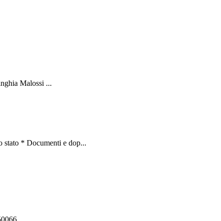
nghia Malossi ...
 stato * Documenti e dop...
550066