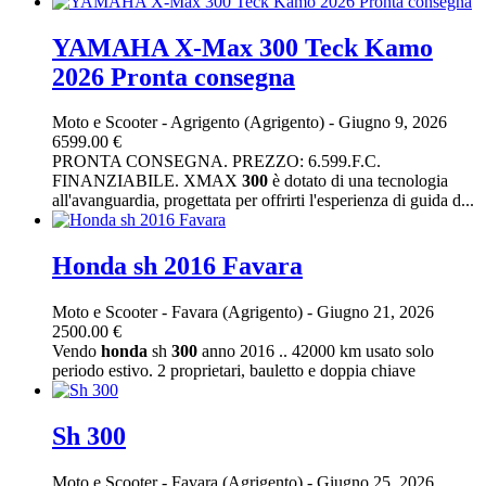
YAMAHA X-Max 300 Teck Kamo
2026 Pronta consegna
Moto e Scooter
-
Agrigento (Agrigento)
-
Giugno 9, 2026
6599.00 €
PRONTA CONSEGNA. PREZZO: 6.599.F.C.
FINANZIABILE. XMAX
300
è dotato di una tecnologia
all'avanguardia, progettata per offrirti l'esperienza di guida d...
Honda sh 2016 Favara
Moto e Scooter
-
Favara (Agrigento)
-
Giugno 21, 2026
2500.00 €
Vendo
honda
sh
300
anno 2016 .. 42000 km usato solo
periodo estivo. 2 proprietari, bauletto e doppia chiave
Sh 300
Moto e Scooter
-
Favara (Agrigento)
-
Giugno 25, 2026