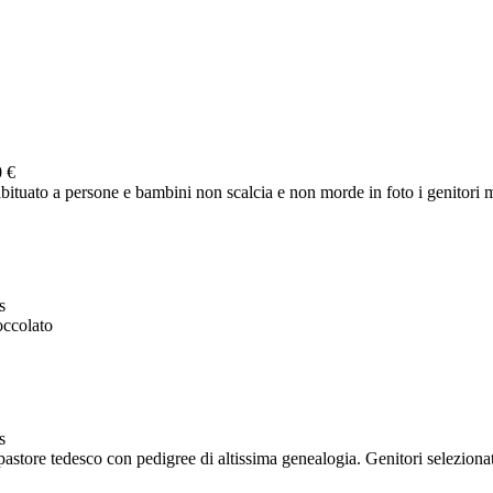
 €
ituato a persone e bambini non scalcia e non morde in foto i genitori
s
occolato
s
astore tedesco con pedigree di altissima genealogia. Genitori selezionati