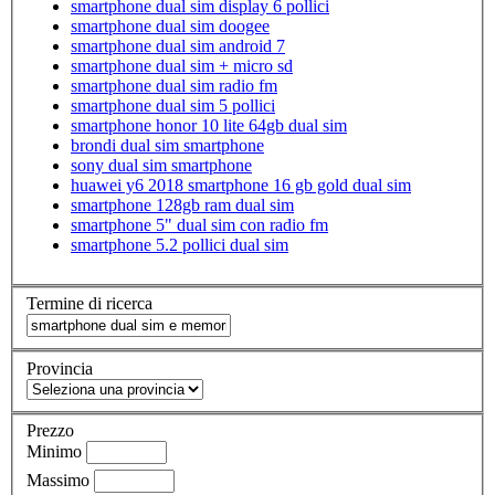
smartphone dual sim display 6 pollici
smartphone dual sim doogee
smartphone dual sim android 7
smartphone dual sim + micro sd
smartphone dual sim radio fm
smartphone dual sim 5 pollici
smartphone honor 10 lite 64gb dual sim
brondi dual sim smartphone
sony dual sim smartphone
huawei y6 2018 smartphone 16 gb gold dual sim
smartphone 128gb ram dual sim
smartphone 5" dual sim con radio fm
smartphone 5.2 pollici dual sim
Termine di ricerca
Provincia
Prezzo
Minimo
Massimo