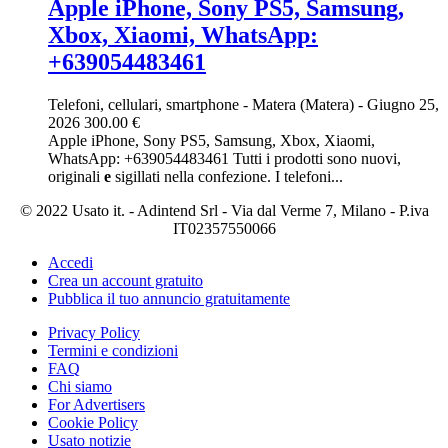
Apple iPhone, Sony PS5, Samsung,
Xbox, Xiaomi, WhatsApp:
+639054483461
Telefoni, cellulari, smartphone
-
Matera (Matera)
-
Giugno 25,
2026
300.00 €
Apple iPhone, Sony PS5, Samsung, Xbox, Xiaomi,
WhatsApp: +639054483461 Tutti i prodotti sono nuovi,
originali
e
sigillati nella confezione. I telefoni...
© 2022 Usato it. - Adintend Srl - Via dal Verme 7, Milano - P.iva
IT02357550066
Accedi
Crea un account gratuito
Pubblica il tuo annuncio gratuitamente
Privacy Policy
Termini e condizioni
FAQ
Chi siamo
For Advertisers
Cookie Policy
Usato notizie