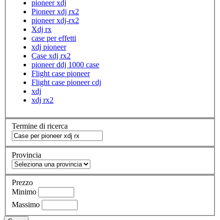
pioneer xdj
Pioneer xdj rx2
pioneer xdj-rx2
Xdj rx
case per effetti
xdj pioneer
Case xdj rx2
pioneer ddj 1000 case
Flight case pioneer
Flight case pioneer cdj
xdj
xdj rx2
Termine di ricerca
Provincia
Prezzo
Minimo
Massimo