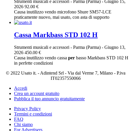
Strumenti musicali e accessori
-
Parma (Parma)
-
Giugno 15,
2026
92.00 €
Causa inutilizzo vendo microfono Shure SM57-LCE
praticamente nuovo, mai usato, con asta di supporto
Cassa Markbass STD 102 H
Strumenti musicali e accessori
-
Parma (Parma)
-
Giugno 13,
2026
450.00 €
Causa inutilizzo vendo cassa
per
basso Markbass STD 102 H
in perfette condizioni
© 2022 Usato it. - Adintend Srl - Via dal Verme 7, Milano - P.iva
IT02357550066
Accedi
Crea un account gratuito
Pubblica il tuo annuncio gratuitamente
Privacy Policy
Termini e condizioni
FAQ
Chi siamo
For Advertisers