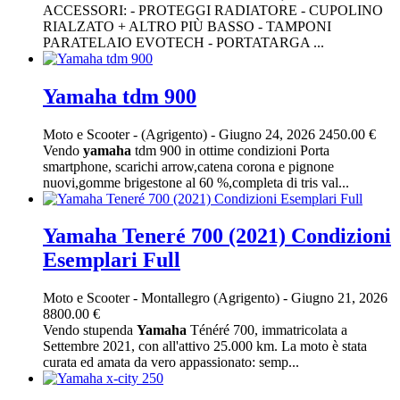
ACCESSORI: - PROTEGGI RADIATORE - CUPOLINO
RIALZATO + ALTRO PIÙ BASSO - TAMPONI
PARATELAIO EVOTECH - PORTATARGA ...
Yamaha tdm 900
Moto e Scooter
-
(Agrigento)
-
Giugno 24, 2026
2450.00 €
Vendo
yamaha
tdm 900 in ottime condizioni Porta
smartphone, scarichi arrow,catena corona e pignone
nuovi,gomme brigestone al 60 %,completa di tris val...
Yamaha Teneré 700 (2021) Condizioni
Esemplari Full
Moto e Scooter
-
Montallegro (Agrigento)
-
Giugno 21, 2026
8800.00 €
Vendo stupenda
Yamaha
Ténéré 700, immatricolata a
Settembre 2021, con all'attivo 25.000 km. La moto è stata
curata ed amata da vero appassionato: semp...