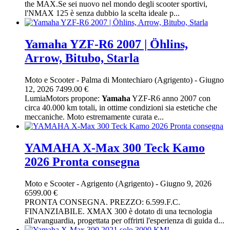
the MAX.Se sei nuovo nel mondo degli scooter sportivi,
l'NMAX 125 è senza dubbio la scelta ideale p...
Yamaha YZF-R6 2007 | Öhlins,
Arrow, Bitubo, Starla
Moto e Scooter
-
Palma di Montechiaro (Agrigento)
-
Giugno
12, 2026
7499.00 €
LumiaMotors propone:
Yamaha
YZF-R6 anno 2007 con
circa 40.000 km totali, in ottime condizioni sia estetiche che
meccaniche. Moto estremamente curata e...
YAMAHA X-Max 300 Teck Kamo
2026 Pronta consegna
Moto e Scooter
-
Agrigento (Agrigento)
-
Giugno 9, 2026
6599.00 €
PRONTA CONSEGNA. PREZZO: 6.599.F.C.
FINANZIABILE. XMAX 300 è dotato di una tecnologia
all'avanguardia, progettata per offrirti l'esperienza di guida d...