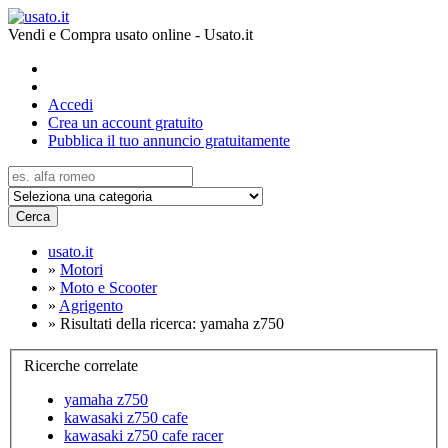
Vendi e Compra usato online - Usato.it
Accedi
Crea un account gratuito
Pubblica il tuo annuncio gratuitamente
Cerca
usato.it
»
Motori
»
Moto e Scooter
»
Agrigento
»
Risultati della ricerca: yamaha z750
Ricerche correlate
yamaha z750
kawasaki z750 cafe
kawasaki z750 cafe racer