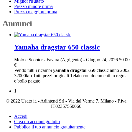
Miglior risultato
Prezzo minore prima
Prezzo maggiore prima
Annunci
Yamaha dragstar 650 classic
Moto e Scooter
-
Favara (Agrigento)
-
Giugno 24, 2026
50.00
€
Vendo tutti i ricambi
yamaha
dragstar
650
classic anno 2002
32000km Tutti pezzi originali Telaio con documenti in regola
e bollo pagato
1
© 2022 Usato it. - Adintend Srl - Via dal Verme 7, Milano - P.iva
IT02357550066
Accedi
Crea un account gratuito
Pubblica il tuo annuncio gratuitamente