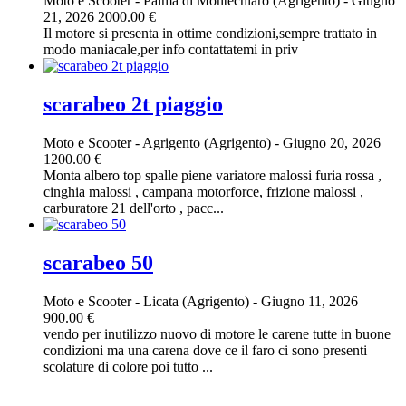
Moto e Scooter
-
Palma di Montechiaro (Agrigento)
-
Giugno
21, 2026
2000.00 €
Il motore si presenta in ottime condizioni,sempre trattato in
modo maniacale,per info contattatemi in priv
scarabeo 2t piaggio
Moto e Scooter
-
Agrigento (Agrigento)
-
Giugno 20, 2026
1200.00 €
Monta albero top spalle piene variatore malossi furia rossa ,
cinghia malossi , campana motorforce, frizione malossi ,
carburatore 21 dell'orto , pacc...
scarabeo 50
Moto e Scooter
-
Licata (Agrigento)
-
Giugno 11, 2026
900.00 €
vendo per inutilizzo nuovo di motore le carene tutte in buone
condizioni ma una carena dove ce il faro ci sono presenti
scolature di colore poi tutto ...