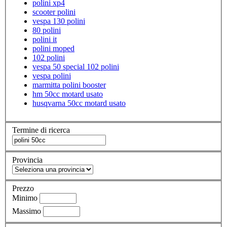
polini xp4
scooter polini
vespa 130 polini
80 polini
polini it
polini moped
102 polini
vespa 50 special 102 polini
vespa polini
marmitta polini booster
hm 50cc motard usato
husqvarna 50cc motard usato
Termine di ricerca
Provincia
Prezzo
Minimo
Massimo