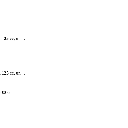
a
125
cc, un'...
a
125
cc, un'...
550066