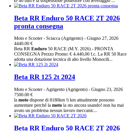
Ø 40 mm e la sospensione posteriore con leveraggio ...
Beta RR Enduro 50 RACE 2T 2026
pronta consegna
Moto e Scooter
-
Sciacca (Agrigento)
-
Giugno 27, 2026
4440.00 €
Beta RR
Enduro
50 RACE (M.Y. 2026) - PRONTA
CONSEGNA Prezzo Promo: € 4.440,00 f.c. La RR 50 Race
adotta una dotazione tecnica di alto livello Monocili...
Beta RR 125 2t 2024
Moto e Scooter
-
Agrigento (Agrigento)
-
Giugno 23, 2026
7500.00 €
la
moto
dispone di 8180km !i km attualmente possono
aumentare perché la
moto
la sto ancora usando! non ha mai
avuto un problema nessun lavoro meccanic...
Beta RR Enduro 50 RACE 2T 2026