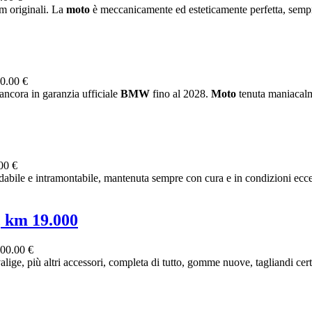
m originali. La
moto
è meccanicamente ed esteticamente perfetta, sempre
0.00 €
ncora in garanzia ufficiale
BMW
fino al 2028.
Moto
tenuta maniacalm
00 €
dabile e intramontabile, mantenuta sempre con cura e in condizioni eccel
, km 19.000
00.00 €
iù altri accessori, completa di tutto, gomme nuove, tagliandi certifi