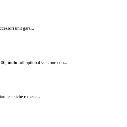
cessori unit gara...
100,
moto
full optional versione con...
ioni estetiche e mecc...