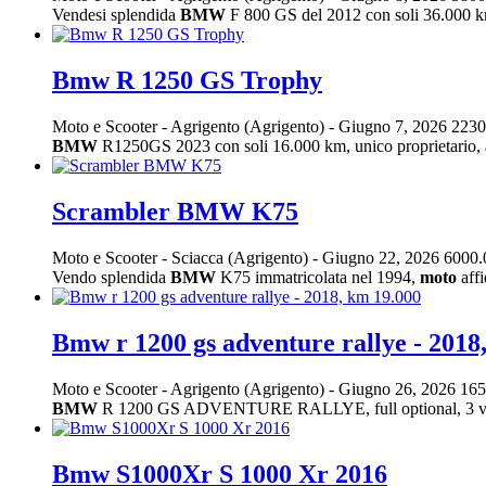
Vendesi splendida
BMW
F 800 GS del 2012 con soli 36.000 k
Bmw R 1250 GS Trophy
Moto e Scooter
-
Agrigento (Agrigento)
-
Giugno 7, 2026
2230
BMW
R1250GS 2023 con soli 16.000 km, unico proprietario, a
Scrambler BMW K75
Moto e Scooter
-
Sciacca (Agrigento)
-
Giugno 22, 2026
6000.
Vendo splendida
BMW
K75 immatricolata nel 1994,
moto
affi
Bmw r 1200 gs adventure rallye - 2018
Moto e Scooter
-
Agrigento (Agrigento)
-
Giugno 26, 2026
165
BMW
R 1200 GS ADVENTURE RALLYE, full optional, 3 valige, p
Bmw S1000Xr S 1000 Xr 2016