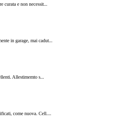
 curata e non necessit...
ente in garage, mai cadut...
lenti. Allestimemto s...
cati, come nuova. Cell....