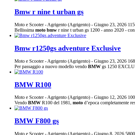
Bmw r nine t urban gs
Moto e Scooter
-
Agrigento (Agrigento)
-
Giugno 23, 2026
115
Bellissima
moto
bmw
r nine t urban gs 1200 - anno 2020 - con 
Bmw r1250gs adventure Exclusive
Moto e Scooter
-
Agrigento (Agrigento)
-
Giugno 23, 2026
168
Per passaggio a nuovo modello vendo
BMW
gs 1250 EXCLUSI
BMW R100
Moto e Scooter
-
Agrigento (Agrigento)
-
Giugno 12, 2026
100
Vendo
BMW
R100 del 1981,
moto
d’epoca completamente rest
BMW F800 gs
Moto e Scooter
-
Agrigento (Agrigento)
-
Giugno 8, 2026
5800