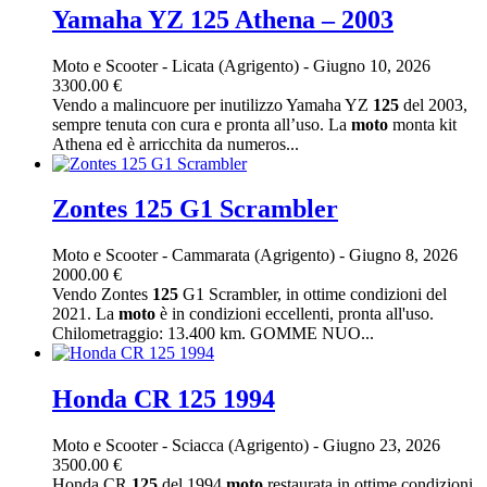
Yamaha YZ 125 Athena – 2003
Moto e Scooter
-
Licata (Agrigento)
-
Giugno 10, 2026
3300.00 €
Vendo a malincuore per inutilizzo Yamaha YZ
125
del 2003,
sempre tenuta con cura e pronta all’uso. La
moto
monta kit
Athena ed è arricchita da numeros...
Zontes 125 G1 Scrambler
Moto e Scooter
-
Cammarata (Agrigento)
-
Giugno 8, 2026
2000.00 €
Vendo Zontes
125
G1 Scrambler, in ottime condizioni del
2021. La
moto
è in condizioni eccellenti, pronta all'uso.
Chilometraggio: 13.400 km. GOMME NUO...
Honda CR 125 1994
Moto e Scooter
-
Sciacca (Agrigento)
-
Giugno 23, 2026
3500.00 €
Honda CR
125
del 1994
moto
restaurata in ottime condizioni