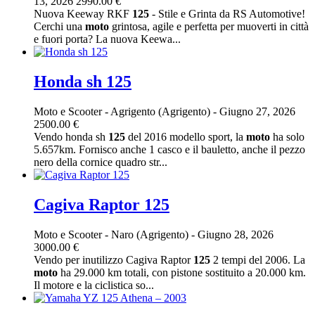
13, 2026
2990.00 €
Nuova Keeway RKF
125
- Stile e Grinta da RS Automotive!
Cerchi una
moto
grintosa, agile e perfetta per muoverti in città
e fuori porta? La nuova Keewa...
Honda sh 125
Moto e Scooter
-
Agrigento (Agrigento)
-
Giugno 27, 2026
2500.00 €
Vendo honda sh
125
del 2016 modello sport, la
moto
ha solo
5.657km. Fornisco anche 1 casco e il bauletto, anche il pezzo
nero della cornice quadro str...
Cagiva Raptor 125
Moto e Scooter
-
Naro (Agrigento)
-
Giugno 28, 2026
3000.00 €
Vendo per inutilizzo Cagiva Raptor
125
2 tempi del 2006. La
moto
ha 29.000 km totali, con pistone sostituito a 20.000 km.
Il motore e la ciclistica so...