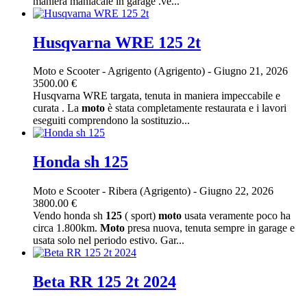
maniera maniacale in garage .ve...
Husqvarna WRE 125 2t
Moto e Scooter
-
Agrigento (Agrigento)
-
Giugno 21, 2026
3500.00 €
Husqvarna WRE targata, tenuta in maniera impeccabile e
curata . La
moto
è stata completamente restaurata e i lavori
eseguiti comprendono la sostituzio...
Honda sh 125
Moto e Scooter
-
Ribera (Agrigento)
-
Giugno 22, 2026
3800.00 €
Vendo honda sh
125
( sport)
moto
usata veramente poco ha
circa 1.800km.
Moto
presa nuova, tenuta sempre in garage e
usata solo nel periodo estivo. Gar...
Beta RR 125 2t 2024