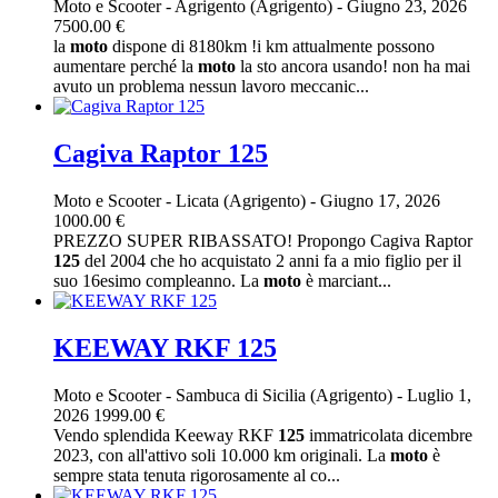
Moto e Scooter
-
Agrigento (Agrigento)
-
Giugno 23, 2026
7500.00 €
la
moto
dispone di 8180km !i km attualmente possono
aumentare perché la
moto
la sto ancora usando! non ha mai
avuto un problema nessun lavoro meccanic...
Cagiva Raptor 125
Moto e Scooter
-
Licata (Agrigento)
-
Giugno 17, 2026
1000.00 €
PREZZO SUPER RIBASSATO! Propongo Cagiva Raptor
125
del 2004 che ho acquistato 2 anni fa a mio figlio per il
suo 16esimo compleanno. La
moto
è marciant...
KEEWAY RKF 125
Moto e Scooter
-
Sambuca di Sicilia (Agrigento)
-
Luglio 1,
2026
1999.00 €
Vendo splendida Keeway RKF
125
immatricolata dicembre
2023, con all'attivo soli 10.000 km originali. La
moto
è
sempre stata tenuta rigorosamente al co...