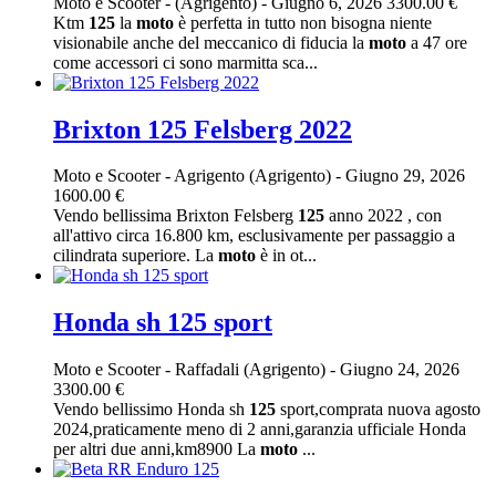
Moto e Scooter
-
(Agrigento)
-
Giugno 6, 2026
3300.00 €
Ktm
125
la
moto
è perfetta in tutto non bisogna niente
visionabile anche del meccanico di fiducia la
moto
a 47 ore
come accessori ci sono marmitta sca...
Brixton 125 Felsberg 2022
Moto e Scooter
-
Agrigento (Agrigento)
-
Giugno 29, 2026
1600.00 €
Vendo bellissima Brixton Felsberg
125
anno 2022 , con
all'attivo circa 16.800 km, esclusivamente per passaggio a
cilindrata superiore. La
moto
è in ot...
Honda sh 125 sport
Moto e Scooter
-
Raffadali (Agrigento)
-
Giugno 24, 2026
3300.00 €
Vendo bellissimo Honda sh
125
sport,comprata nuova agosto
2024,praticamente meno di 2 anni,garanzia ufficiale Honda
per altri due anni,km8900 La
moto
...