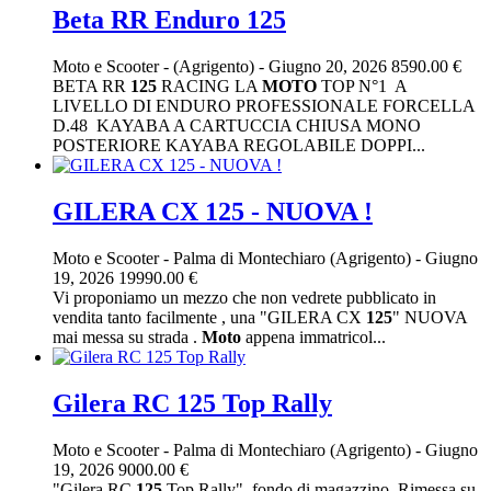
Beta RR Enduro 125
Moto e Scooter
-
(Agrigento)
-
Giugno 20, 2026
8590.00 €
BETA RR
125
RACING LA
MOTO
TOP N°1 A
LIVELLO DI ENDURO PROFESSIONALE FORCELLA
D.48 KAYABA A CARTUCCIA CHIUSA MONO
POSTERIORE KAYABA REGOLABILE DOPPI...
GILERA CX 125 - NUOVA !
Moto e Scooter
-
Palma di Montechiaro (Agrigento)
-
Giugno
19, 2026
19990.00 €
Vi proponiamo un mezzo che non vedrete pubblicato in
vendita tanto facilmente , una "GILERA CX
125
" NUOVA
mai messa su strada .
Moto
appena immatricol...
Gilera RC 125 Top Rally
Moto e Scooter
-
Palma di Montechiaro (Agrigento)
-
Giugno
19, 2026
9000.00 €
"Gilera RC
125
Top Rally", fondo di magazzino. Rimessa su