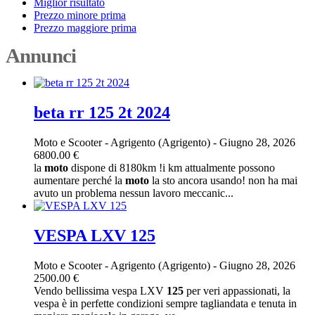
Miglior risultato
Prezzo minore prima
Prezzo maggiore prima
Annunci
beta rr 125 2t 2024
Moto e Scooter
-
Agrigento (Agrigento)
-
Giugno 28, 2026
6800.00 €
la
moto
dispone di 8180km !i km attualmente possono
aumentare perché la
moto
la sto ancora usando! non ha mai
avuto un problema nessun lavoro meccanic...
VESPA LXV 125
Moto e Scooter
-
Agrigento (Agrigento)
-
Giugno 28, 2026
2500.00 €
Vendo bellissima vespa LXV
125
per veri appassionati, la
vespa è in perfette condizioni sempre tagliandata e tenuta in