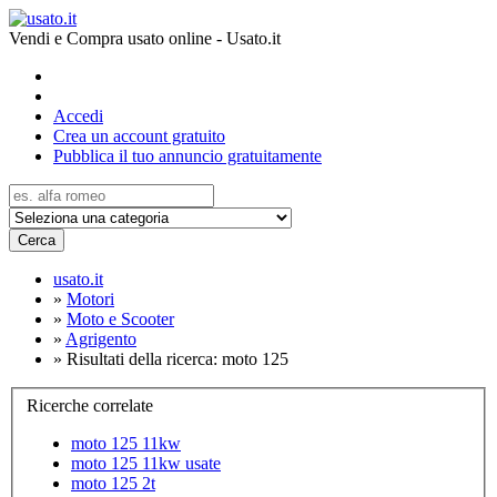
Vendi e Compra usato online - Usato.it
Accedi
Crea un account gratuito
Pubblica il tuo annuncio gratuitamente
Cerca
usato.it
»
Motori
»
Moto e Scooter
»
Agrigento
»
Risultati della ricerca: moto 125
Ricerche correlate
moto 125 11kw
moto 125 11kw usate
moto 125 2t