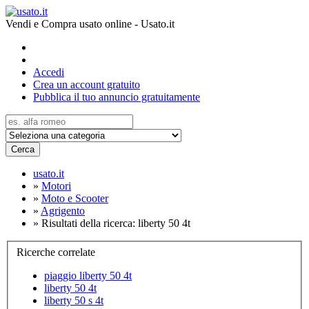
Vendi e Compra usato online - Usato.it
Accedi
Crea un account gratuito
Pubblica il tuo annuncio gratuitamente
Cerca
usato.it
»
Motori
»
Moto e Scooter
»
Agrigento
»
Risultati della ricerca: liberty 50 4t
Ricerche correlate
piaggio liberty 50 4t
liberty 50 4t
liberty 50 s 4t