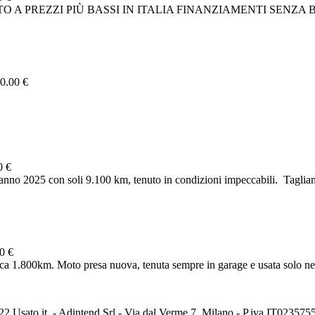
EZZI PIÙ BASSI IN ITALIA FINANZIAMENTI SENZA BUSTA PAG
0.00 €
0 €
anno 2025 con soli 9.100 km, tenuto in condizioni impeccabili. ️ Tagliand
0 €
ca 1.800km. Moto presa nuova, tenuta sempre in garage e usata solo nel 
2 Usato it. - Adintend Srl - Via dal Verme 7, Milano - P.iva IT02357