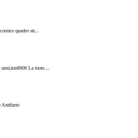
ornice quadro str...
e anni,km8900 La moto ...
 Antifurto