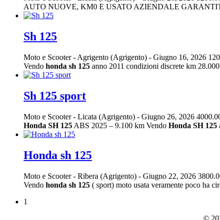
AUTO NUOVE, KM0 E USATO AZIENDALE GARANTITO A PR
Sh 125
Moto e Scooter
-
Agrigento (Agrigento)
-
Giugno 16, 2026
120
Vendo
honda
sh
125
anno 2011 condizioni discrete km 28.000
Sh 125 sport
Moto e Scooter
-
Licata (Agrigento)
-
Giugno 26, 2026
4000.0
Honda
SH
125
ABS 2025 – 9.100 km Vendo
Honda
SH
125
Honda sh 125
Moto e Scooter
-
Ribera (Agrigento)
-
Giugno 22, 2026
3800.0
Vendo
honda
sh
125
( sport) moto usata veramente poco ha cir
1
© 202