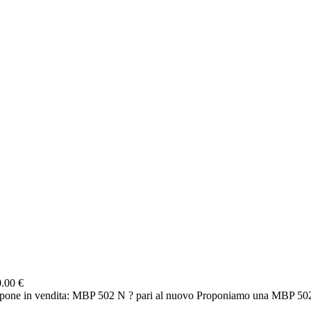
.00 €
e in vendita: MBP 502 N ? pari al nuovo Proponiamo una MBP 502 N 