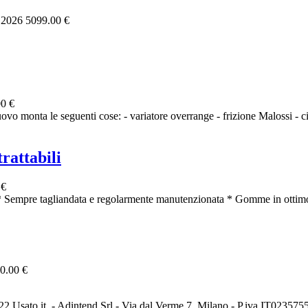
, 2026
5099.00 €
0 €
vo monta le seguenti cose: - variatore overrange - frizione Malossi - ci
rattabili
 €
 Sempre tagliandata e regolarmente manutenzionata * Gomme in ottimo
0.00 €
2 Usato it. - Adintend Srl - Via dal Verme 7, Milano - P.iva IT02357