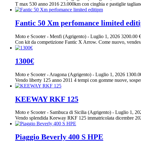
T max 530 anno 2016 23.000km con cinghia e pastiglie tagliand
Fantic 50 Xm perfomance limited edit
Moto e Scooter
-
Menfi (Agrigento)
-
Luglio 1, 2026
3200.00 
Con kit da competizione Fantic X Arrow. Come nuovo, vendesi p
1300€
Moto e Scooter
-
Aragona (Agrigento)
-
Luglio 1, 2026
1300.0
Vendo liberty 125 anno 2011 4 tempi con gomme nuove, sospensi
KEEWAY RKF 125
Moto e Scooter
-
Sambuca di Sicilia (Agrigento)
-
Luglio 1, 2
Vendo splendida Keeway RKF 125 immatricolata dicembre 2023, c
Piaggio Beverly 400 S HPE