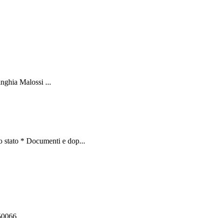
nghia Malossi ...
 stato * Documenti e dop...
550066