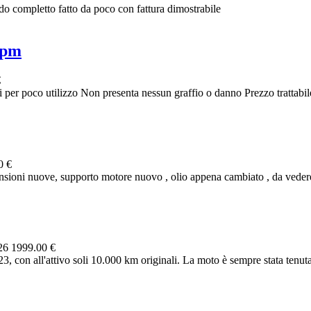
o completto fatto da poco con fattura dimostrabile
ipm
€
er poco utilizzo Non presenta nessun graffio o danno Prezzo trattabil
0 €
oni nuove, supporto motore nuovo , olio appena cambiato , da vedere 
026
1999.00 €
on all'attivo soli 10.000 km originali. La moto è sempre stata tenuta 