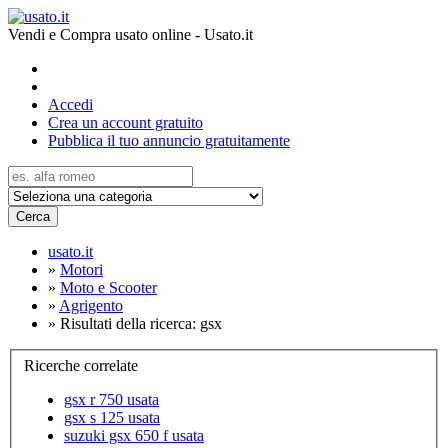
Vendi e Compra usato online - Usato.it
Accedi
Crea un account gratuito
Pubblica il tuo annuncio gratuitamente
Cerca
usato.it
»
Motori
»
Moto e Scooter
»
Agrigento
»
Risultati della ricerca: gsx
Ricerche correlate
gsx r 750 usata
gsx s 125 usata
suzuki gsx 650 f usata