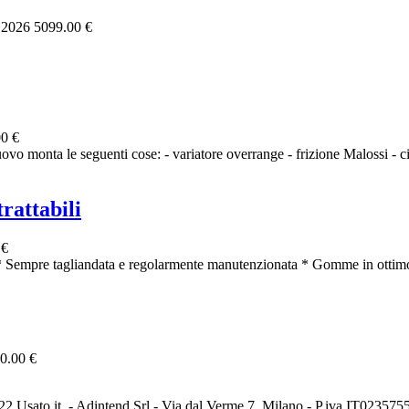
, 2026
5099.00 €
0 €
vo monta le seguenti cose: - variatore overrange - frizione Malossi - ci
rattabili
 €
 Sempre tagliandata e regolarmente manutenzionata * Gomme in ottimo
0.00 €
2 Usato it. - Adintend Srl - Via dal Verme 7, Milano - P.iva IT02357