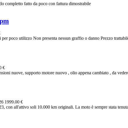
o completto fatto da poco con fattura dimostrabile
ipm
€
er poco utilizzo Non presenta nessun graffio o danno Prezzo trattabil
0 €
oni nuove, supporto motore nuovo , olio appena cambiato , da vedere 
026
1999.00 €
on all'attivo soli 10.000 km originali. La moto è sempre stata tenuta 