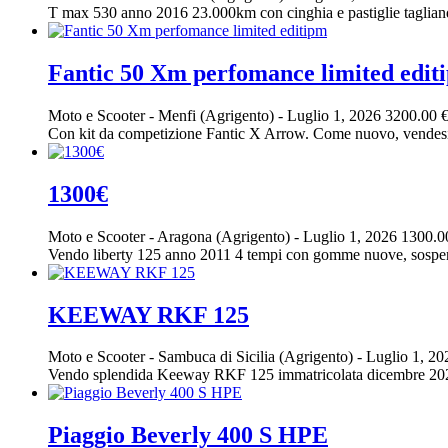
T max 530 anno 2016 23.000km con cinghia e pastiglie tagliand
Fantic 50 Xm perfomance limited edit
Moto e Scooter
-
Menfi (Agrigento)
-
Luglio 1, 2026
3200.00 
Con kit da competizione Fantic X Arrow. Come nuovo, vendesi p
1300€
Moto e Scooter
-
Aragona (Agrigento)
-
Luglio 1, 2026
1300.0
Vendo liberty 125 anno 2011 4 tempi con gomme nuove, sospensi
KEEWAY RKF 125
Moto e Scooter
-
Sambuca di Sicilia (Agrigento)
-
Luglio 1, 2
Vendo splendida Keeway RKF 125 immatricolata dicembre 2023, c
Piaggio Beverly 400 S HPE