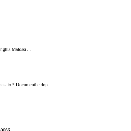
nghia Malossi ...
 stato * Documenti e dop...
550066