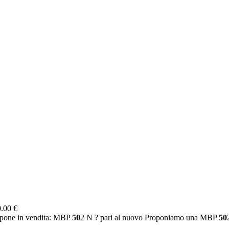
.00 €
opone in vendita: MBP
50
2 N ? pari al nuovo Proponiamo una MBP
50