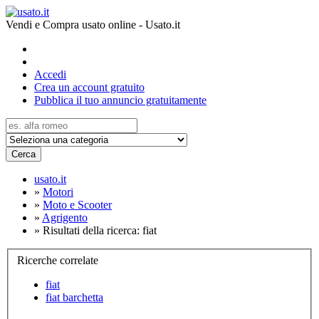
Vendi e Compra usato online - Usato.it
Accedi
Crea un account gratuito
Pubblica il tuo annuncio gratuitamente
Cerca
usato.it
»
Motori
»
Moto e Scooter
»
Agrigento
»
Risultati della ricerca: fiat
Ricerche correlate
fiat
fiat barchetta