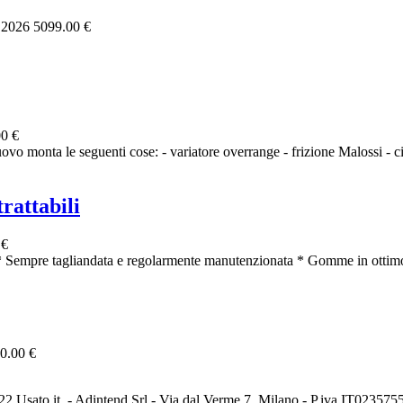
, 2026
5099.00 €
0 €
vo monta le seguenti cose: - variatore overrange - frizione Malossi - ci
rattabili
 €
 Sempre tagliandata e regolarmente manutenzionata * Gomme in ottimo
0.00 €
2 Usato it. - Adintend Srl - Via dal Verme 7, Milano - P.iva IT02357