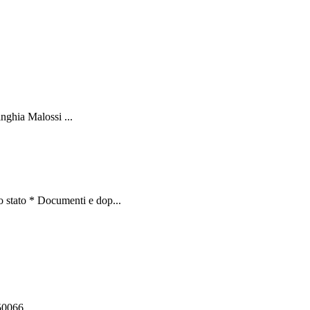
nghia Malossi ...
 stato * Documenti e dop...
550066