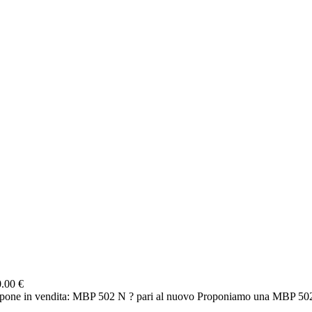
.00 €
e in vendita: MBP 502 N ? pari al nuovo Proponiamo una MBP 502 N 