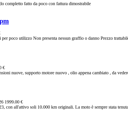
o completto fatto da poco con fattura dimostrabile
ipm
€
er poco utilizzo Non presenta nessun graffio o danno Prezzo trattabil
0 €
oni nuove, supporto motore nuovo , olio appena cambiato , da vedere 
026
1999.00 €
on all'attivo soli 10.000 km originali. La moto è sempre stata tenuta 