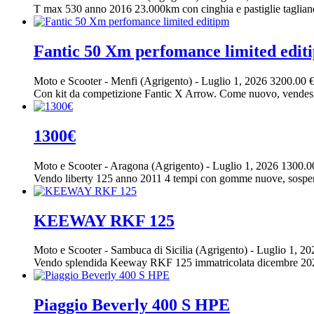
T max 530 anno 2016 23.000km con cinghia e pastiglie tagliand
Fantic 50 Xm perfomance limited edit
Moto e Scooter
-
Menfi (Agrigento)
-
Luglio 1, 2026
3200.00 
Con kit da competizione Fantic X Arrow. Come nuovo, vendesi p
1300€
Moto e Scooter
-
Aragona (Agrigento)
-
Luglio 1, 2026
1300.0
Vendo liberty 125 anno 2011 4 tempi con gomme nuove, sospensi
KEEWAY RKF 125
Moto e Scooter
-
Sambuca di Sicilia (Agrigento)
-
Luglio 1, 2
Vendo splendida Keeway RKF 125 immatricolata dicembre 2023, c
Piaggio Beverly 400 S HPE