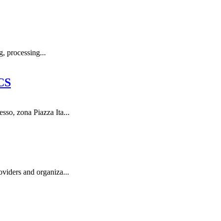
, processing...
CS
so, zona Piazza Ita...
viders and organiza...