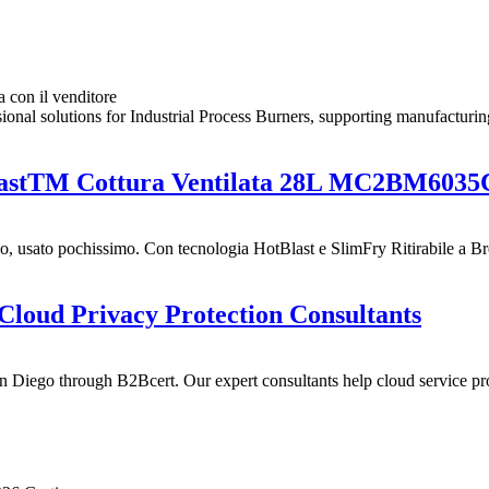
a con il venditore
onal solutions for Industrial Process Burners, supporting manufacturing
astTM Cottura Ventilata 28L MC2BM6035
 usato pochissimo. Con tecnologia HotBlast e SlimFry Ritirabile a Bres
 Cloud Privacy Protection Consultants
n Diego through B2Bcert. Our expert consultants help cloud service pro