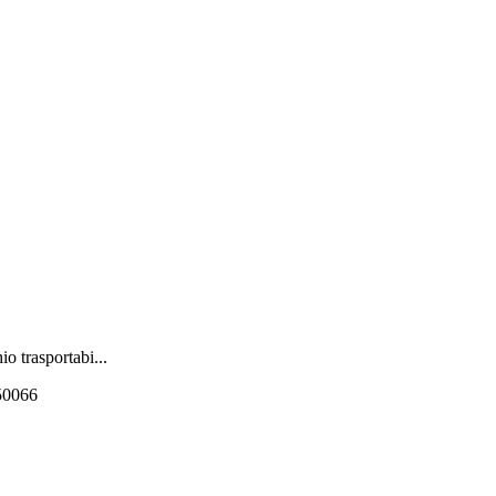
o trasportabi...
550066