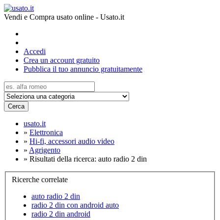
Vendi e Compra usato online - Usato.it
Accedi
Crea un account gratuito
Pubblica il tuo annuncio gratuitamente
Cerca
usato.it
»
Elettronica
»
Hi-fi, accessori audio video
»
Agrigento
»
Risultati della ricerca: auto radio 2 din
Ricerche correlate
auto radio 2 din
radio 2 din con android auto
radio 2 din android