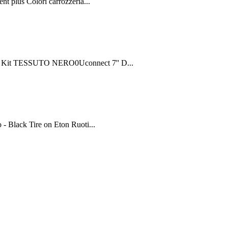
 plus Colori carrozzeria...
ty Kit TESSUTO NERO0Uconnect 7'' D...
 Black Tire on Eton Ruoti...