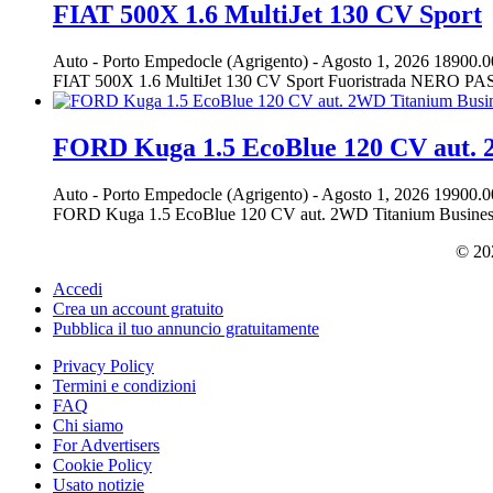
FIAT 500X 1.6 MultiJet 130 CV Sport
Auto
-
Porto Empedocle (Agrigento)
-
Agosto 1, 2026
18900.0
FIAT 500X 1.6 MultiJet 130 CV Sport Fuoristrada NERO PA
FORD Kuga 1.5 EcoBlue 120 CV aut. 
Auto
-
Porto Empedocle (Agrigento)
-
Agosto 1, 2026
19900.0
FORD Kuga 1.5 EcoBlue 120 CV aut. 2WD Titanium Business
© 202
Accedi
Crea un account gratuito
Pubblica il tuo annuncio gratuitamente
Privacy Policy
Termini e condizioni
FAQ
Chi siamo
For Advertisers
Cookie Policy
Usato notizie