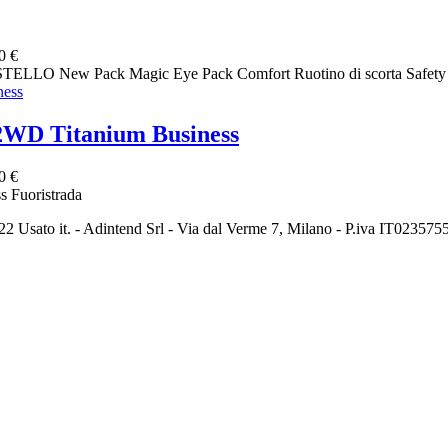
0 €
STELLO New Pack Magic Eye Pack Comfort Ruotino di scorta Safe
2WD Titanium Business
0 €
 Fuoristrada
2 Usato it. - Adintend Srl - Via dal Verme 7, Milano - P.iva IT02357