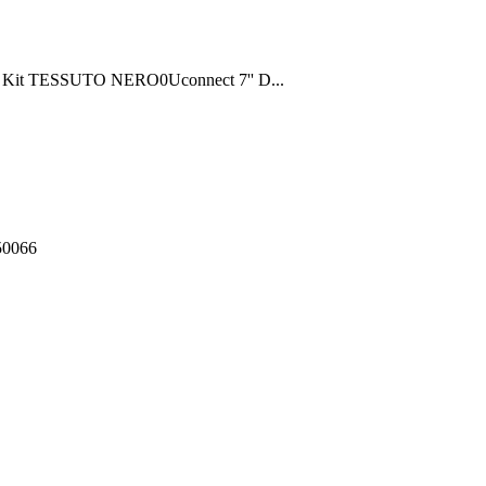
ty Kit TESSUTO NERO0Uconnect 7'' D...
550066