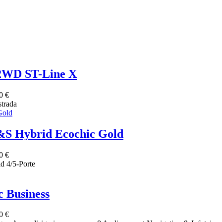
 2WD ST-Line X
0 €
trada
S&S Hybrid Ecochic Gold
0 €
d 4/5-Porte
 Business
0 €