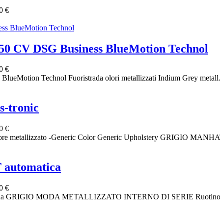
0 €
 CV DSG Business BlueMotion Technol
0 €
n Technol Fuoristrada olori metallizzati Indium Grey metall. Ruot
s-tronic
0 €
e Colore metallizzato -Generic Color Generic Upholstery GRIG
 automatica
0 €
ada GRIGIO MODA METALLIZZATO INTERNO DI SERIE Ruotino di scor