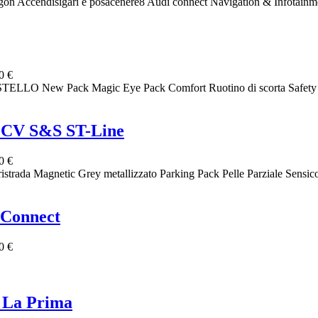
 Accendisigari e posacenere8 Audi connect Navigation & Infotainment
0 €
STELLO New Pack Magic Eye Pack Comfort Ruotino di scorta Safe
 CV S&S ST-Line
0 €
a Magnetic Grey metallizzato Parking Pack Pelle Parziale Sensico -
 Connect
0 €
 La Prima