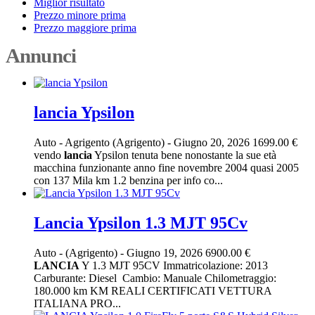
Miglior risultato
Prezzo minore prima
Prezzo maggiore prima
Annunci
lancia Ypsilon
Auto
-
Agrigento (Agrigento)
-
Giugno 20, 2026
1699.00 €
vendo
lancia
Ypsilon tenuta bene nonostante la sue età
macchina funzionante anno fine novembre 2004 quasi 2005
con 137 Mila km 1.2 benzina per info co...
Lancia Ypsilon 1.3 MJT 95Cv
Auto
-
(Agrigento)
-
Giugno 19, 2026
6900.00 €
LANCIA
Y 1.3 MJT 95CV Immatricolazione: 2013
Carburante: Diesel ️ Cambio: Manuale Chilometraggio:
180.000 km KM REALI CERTIFICATI VETTURA
ITALIANA PRO...