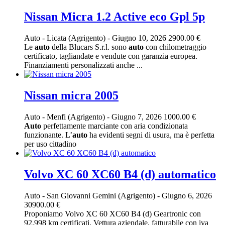
Nissan Micra 1.2 Active eco Gpl 5p
Auto
-
Licata (Agrigento)
-
Giugno 10, 2026
2900.00 €
Le
auto
della Blucars S.r.l. sono
auto
con chilometraggio
certificato, tagliandate e vendute con garanzia europea.
Finanziamenti personalizzati anche ...
Nissan micra 2005
Auto
-
Menfi (Agrigento)
-
Giugno 7, 2026
1000.00 €
Auto
perfettamente marciante con aria condizionata
funzionante. L’
auto
ha evidenti segni di usura, ma è perfetta
per uso cittadino
Volvo XC 60 XC60 B4 (d) automatico
Auto
-
San Giovanni Gemini (Agrigento)
-
Giugno 6, 2026
30900.00 €
Proponiamo Volvo XC 60 XC60 B4 (d) Geartronic con
92.998 km certificati. Vettura aziendale, fatturabile con iva