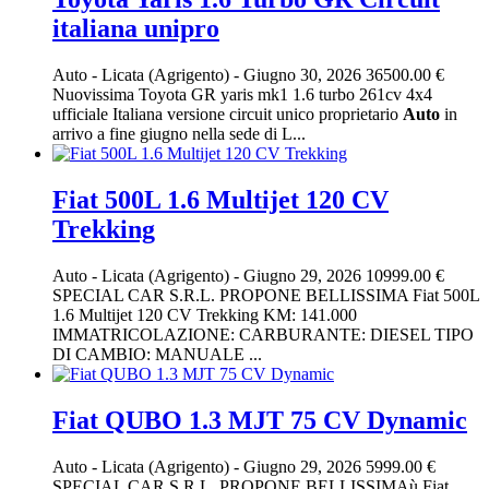
italiana unipro
Auto
-
Licata (Agrigento)
-
Giugno 30, 2026
36500.00 €
Nuovissima Toyota GR yaris mk1 1.6 turbo 261cv 4x4
ufficiale Italiana versione circuit unico proprietario
Auto
in
arrivo a fine giugno nella sede di L...
Fiat 500L 1.6 Multijet 120 CV
Trekking
Auto
-
Licata (Agrigento)
-
Giugno 29, 2026
10999.00 €
SPECIAL CAR S.R.L. PROPONE BELLISSIMA Fiat 500L
1.6 Multijet 120 CV Trekking KM: 141.000
IMMATRICOLAZIONE: CARBURANTE: DIESEL TIPO
DI CAMBIO: MANUALE ...
Fiat QUBO 1.3 MJT 75 CV Dynamic
Auto
-
Licata (Agrigento)
-
Giugno 29, 2026
5999.00 €
SPECIAL CAR S.R.L. PROPONE BELLISSIMAù Fiat