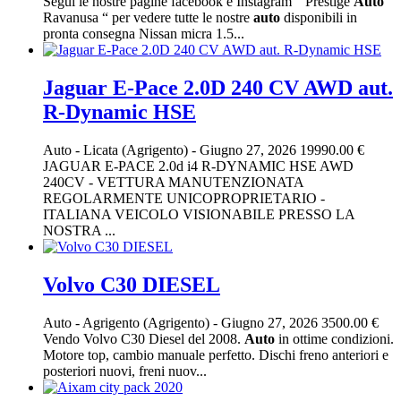
Segui le nostre pagine facebook e Instagram “ Prestige
Auto
Ravanusa “ per vedere tutte le nostre
auto
disponibili in
pronta consegna Nissan micra 1.5...
Jaguar E-Pace 2.0D 240 CV AWD aut.
R-Dynamic HSE
Auto
-
Licata (Agrigento)
-
Giugno 27, 2026
19990.00 €
JAGUAR E-PACE 2.0d i4 R-DYNAMIC HSE AWD
240CV - VETTURA MANUTENZIONATA
REGOLARMENTE UNICOPROPRIETARIO -
ITALIANA VEICOLO VISIONABILE PRESSO LA
NOSTRA ...
Volvo C30 DIESEL
Auto
-
Agrigento (Agrigento)
-
Giugno 27, 2026
3500.00 €
Vendo Volvo C30 Diesel del 2008.
Auto
in ottime condizioni.
Motore top, cambio manuale perfetto. Dischi freno anteriori e
posteriori nuovi, freni nuov...