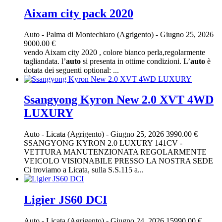
Aixam city pack 2020
Auto
-
Palma di Montechiaro (Agrigento)
-
Giugno 25, 2026
9000.00 €
vendo Aixam city 2020 , colore bianco perla,regolarmente
tagliandata. l’
auto
si presenta in ottime condizioni. L’
auto
è
dotata dei seguenti optional: ...
Ssangyong Kyron New 2.0 XVT 4WD
LUXURY
Auto
-
Licata (Agrigento)
-
Giugno 25, 2026
3990.00 €
SSANGYONG KYRON 2.0 LUXURY 141CV -
VETTURA MANUTENZIONATA REGOLARMENTE
VEICOLO VISIONABILE PRESSO LA NOSTRA SEDE
Ci troviamo a Licata, sulla S.S.115 a...
Ligier JS60 DCI
Auto
-
Licata (Agrigento)
-
Giugno 24, 2026
15990.00 €