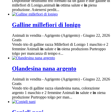
Disponibile bellissimo trio formato da un gallo e due galline di
millefiori di Lonigo,animali
in
ottima salute e
in
piena
produzione. Astenersi perdit...
Galline millefiori di lonigo
Animali in vendita
-
Agrigento (Agrigento)
-
Giugno 22, 2026
Gratis
Vendo trio di galline razza Millefiori di Lonigo 1 maschio e 2
femmine Animali
in
salute e
in
oiena produzions Purteoppo
tolgo per mancanza di tempo e...
Olandesina nana argento
Animali in vendita
-
Agrigento (Agrigento)
-
Giugno 22, 2026
Gratis
Vendo trio di galline razza olandesina nana, colorazione
argento 1 maschio e 2 femmine Animali
in
salute e
in
oiena
produzione Purtroppo tolgo per man...