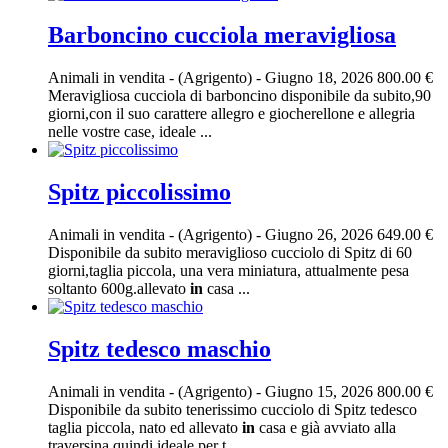
Barboncino cucciola meravigliosa
Animali in vendita
-
(Agrigento)
-
Giugno 18, 2026
800.00 €
Meravigliosa cucciola di barboncino disponibile da subito,90
giorni,con il suo carattere allegro e giocherellone e allegria
nelle vostre case, ideale ...
Spitz piccolissimo
Animali in vendita
-
(Agrigento)
-
Giugno 26, 2026
649.00 €
Disponibile da subito meraviglioso cucciolo di Spitz di 60
giorni,taglia piccola, una vera miniatura, attualmente pesa
soltanto 600g.allevato
in
casa ...
Spitz tedesco maschio
Animali in vendita
-
(Agrigento)
-
Giugno 15, 2026
800.00 €
Disponibile da subito tenerissimo cucciolo di Spitz tedesco
taglia piccola, nato ed allevato
in
casa e già avviato alla
traversina quindi ideale per t...