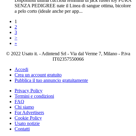
Disponibili ultima cucciola femmina di jack russel toy PURA
SENZA PEDIGREE nate il Linea di sangue ottima, bicolore
a pelo corto (ideale anche per app...
1
2
3
>
»
© 2022 Usato it. - Adintend Srl - Via dal Verme 7, Milano - P.iva
IT02357550066
Accedi
Crea un account gratuito
Pubblica il tuo annuncio gratuitamente
Privacy Policy
Termini e condizioni
FAQ
Chi siamo
For Advertisers
Cookie Policy
Usato notizie
Contatti