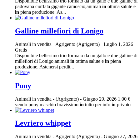
Disponibile bellissimo trio formato da un gallo e due galline di
padovana ciuffata gigante camoscio,animali
in
ottima salute e
in
piena produzione. As...
Galline millefiori di Lonigo
Animali in vendita
-
Agrigento (Agrigento)
-
Luglio 1, 2026
Gratis
Disponibile bellissimo trio formato da un gallo e due galline di
millefiori di Lonigo,animali
in
ottima salute e
in
piena
produzione. Astenersi perdit...
Pony
Animali in vendita
-
(Agrigento)
-
Giugno 29, 2026
1.00 €
vendo pony maschio bravissimo
in
tutto per info
in
privato
Levriero whippet
Animali in vendita
-
Agrigento (Agrigento)
-
Giugno 27, 2026