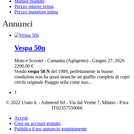
Miglior risultato
Prezzo minore prima
Prezzo maggiore prima
Annunci
Vespa 50n
Moto e Scooter
-
Camastra (Agrigento)
-
Giugno 27, 2026
2200.00 €
Vendo
vespa
50
N
del 1989, perfettamente in buone
condizioni non ha quasi neanche un graffio completa di copri
cerchi originale Piaggio sella come nuo...
1
© 2022 Usato it. - Adintend Srl - Via dal Verme 7, Milano - P.iva
IT02357550066
Accedi
Crea un account gratuito
Pubblica il tuo annuncio gratuitamente