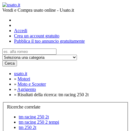
Vendi e Compra usato online - Usato.it
Accedi
Crea un account gratuito
Pubblica il tuo annuncio gratuitamente
Cerca
usato.it
»
Motori
»
Moto e Scooter
»
Agrigento
»
Risultati della ricerca: tm racing 250 2t
Ricerche correlate
tm racing 250 2t
tm racing 250 2 tempi
tm 250 2t