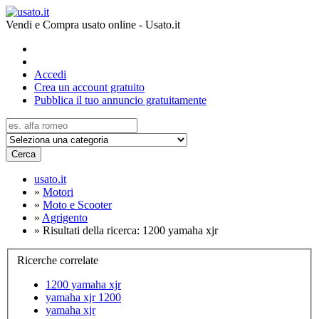
Vendi e Compra usato online - Usato.it
Accedi
Crea un account gratuito
Pubblica il tuo annuncio gratuitamente
Cerca
usato.it
»
Motori
»
Moto e Scooter
»
Agrigento
»
Risultati della ricerca: 1200 yamaha xjr
Ricerche correlate
1200 yamaha xjr
yamaha xjr 1200
yamaha xjr