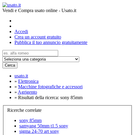
Vendi e Compra usato online - Usato.it
Accedi
Crea un account gratuito
Pubblica il tuo annuncio gratuitamente
Cerca
usato.it
»
Elettronica
»
Macchine fotografiche e accessori
»
Agrigento
»
Risultati della ricerca: sony 85mm
Ricerche correlate
sony 85mm
samyang 50mm t1.5 sony
sigma 24-70 art sony