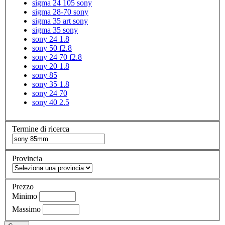
sigma 24 105 sony
sigma 28-70 sony
sigma 35 art sony
sigma 35 sony
sony 24 1.8
sony 50 f2.8
sony 24 70 f2.8
sony 20 1.8
sony 85
sony 35 1.8
sony 24 70
sony 40 2.5
Termine di ricerca
Provincia
Prezzo
Minimo
Massimo