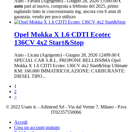
Auto
-
Favara (Agrigento)
-
Giugno 28, 2026
15500.00 €
auto
pari al nuovo, comprata a febbraio del 2025, primo
tagliando fatto in concessionaria mg, ancora con 6 anni di
garanzia. vendo per poco utilizzo
Opel Mokka X 1.6 CDTI Ecotec
136CV 4x2 Start&Stop
Auto
-
Licata (Agrigento)
-
Giugno 28, 2026
12499.00 €
SPECIAL CAR S.R.L. PROPONE BELLISSIMA Opel
Mokka X 1.6 CDTI Ecotec 136CV 4x2 Start&Stop Ultimate
KM: 160.000 IMMATRICOLAZIONE: CARBURANTE:
DIESEL TIPO...
1
2
>
© 2022 Usato it. - Adintend Srl - Via dal Verme 7, Milano - P.iva
IT02357550066
Accedi
Crea un account gratuito