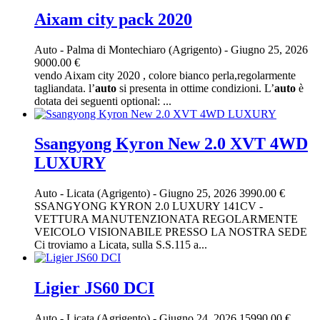
Aixam city pack 2020
Auto
-
Palma di Montechiaro (Agrigento)
-
Giugno 25, 2026
9000.00 €
vendo Aixam city 2020 , colore bianco perla,regolarmente
tagliandata. l’
auto
si presenta in ottime condizioni. L’
auto
è
dotata dei seguenti optional: ...
Ssangyong Kyron New 2.0 XVT 4WD
LUXURY
Auto
-
Licata (Agrigento)
-
Giugno 25, 2026
3990.00 €
SSANGYONG KYRON 2.0 LUXURY 141CV -
VETTURA MANUTENZIONATA REGOLARMENTE
VEICOLO VISIONABILE PRESSO LA NOSTRA SEDE
Ci troviamo a Licata, sulla S.S.115 a...
Ligier JS60 DCI
Auto
-
Licata (Agrigento)
-
Giugno 24, 2026
15990.00 €