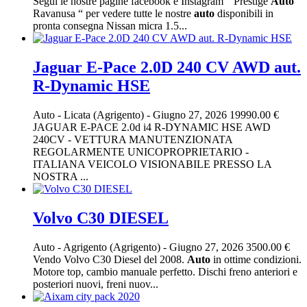
Segui le nostre pagine facebook e Instagram “ Prestige
Auto
Ravanusa “ per vedere tutte le nostre
auto
disponibili in
pronta consegna Nissan micra 1.5...
Jaguar E-Pace 2.0D 240 CV AWD aut.
R-Dynamic HSE
Auto
-
Licata (Agrigento)
-
Giugno 27, 2026
19990.00 €
JAGUAR E-PACE 2.0d i4 R-DYNAMIC HSE AWD
240CV - VETTURA MANUTENZIONATA
REGOLARMENTE UNICOPROPRIETARIO -
ITALIANA VEICOLO VISIONABILE PRESSO LA
NOSTRA ...
Volvo C30 DIESEL
Auto
-
Agrigento (Agrigento)
-
Giugno 27, 2026
3500.00 €
Vendo Volvo C30 Diesel del 2008.
Auto
in ottime condizioni.
Motore top, cambio manuale perfetto. Dischi freno anteriori e
posteriori nuovi, freni nuov...