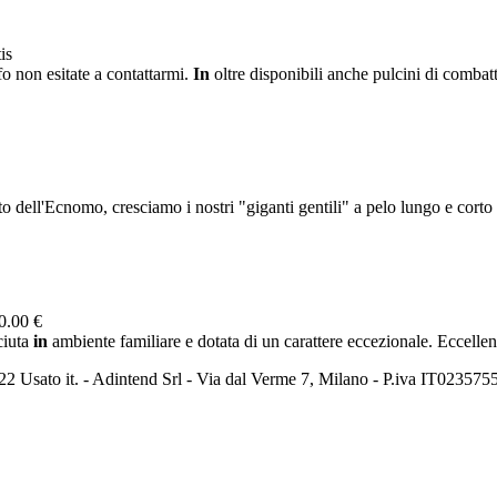
is
nfo non esitate a contattarmi.
In
oltre disponibili anche pulcini di combatt
 dell'Ecnomo, cresciamo i nostri "giganti gentili" a pelo lungo e corto
0.00 €
ciuta
in
ambiente familiare e dotata di un carattere eccezionale. Eccellenz
2 Usato it. - Adintend Srl - Via dal Verme 7, Milano - P.iva IT02357