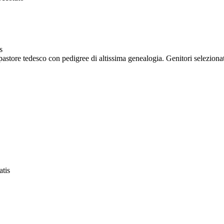
s
astore tedesco con pedigree di altissima genealogia. Genitori selezionati
atis