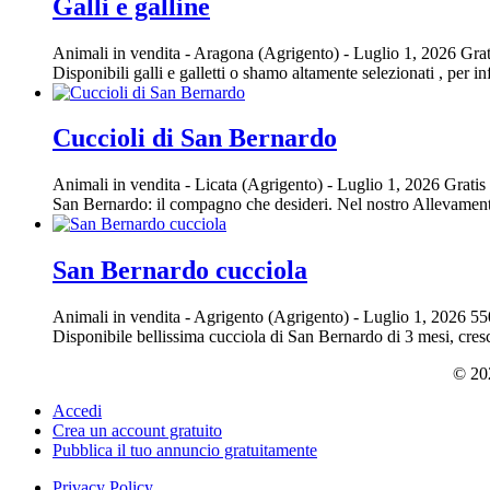
Galli e galline
Animali in vendita
-
Aragona (Agrigento)
-
Luglio 1, 2026
Grat
Disponibili galli e galletti o shamo altamente selezionati , per i
Cuccioli di San Bernardo
Animali in vendita
-
Licata (Agrigento)
-
Luglio 1, 2026
Gratis
San Bernardo: il compagno che desideri. Nel nostro Allevamento
San Bernardo cucciola
Animali in vendita
-
Agrigento (Agrigento)
-
Luglio 1, 2026
55
Disponibile bellissima cucciola di San Bernardo di 3 mesi, cres
© 202
Accedi
Crea un account gratuito
Pubblica il tuo annuncio gratuitamente
Privacy Policy