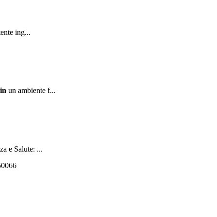
ente ing...
in
un ambiente f...
a e Salute: ...
550066