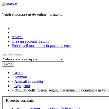
Vendi e Compra usato online - Usato.it
Accedi
Crea un account gratuito
Pubblica il tuo annuncio gratuitamente
Cerca
usato.it
»
Animali
»
Animali in vendita
»
Agrigento
»
Risultati della ricerca: segugi maremmani da cinghiale in vend
Ricerche correlate
segugi maremmani da cinghiale in vendita