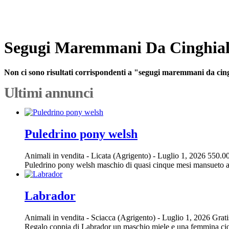
Segugi Maremmani Da Cinghial
Non ci sono risultati corrispondenti a "segugi maremmani da cing
Ultimi annunci
Puledrino pony welsh
Animali in vendita
-
Licata (Agrigento)
-
Luglio 1, 2026
550.00
Puledrino pony welsh maschio di quasi cinque mesi mansueto a
Labrador
Animali in vendita
-
Sciacca (Agrigento)
-
Luglio 1, 2026
Grati
Regalo coppia di Labrador un maschio miele e una femmina ci