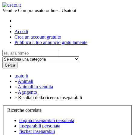
Vendi e Compra usato online - Usato.it
Accedi
Crea un account gratuito
Pubblica il tuo annuncio gratuitamente
Cerca
usato.it
»
Animali
»
Animali in vendita
»
Agrigento
»
Risultati della ricerca: inseparabili
Ricerche correlate
coppia inseparabili personata
inseparabili personata
fischer inseparabili