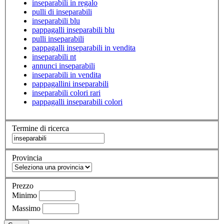
inseparabili in regalo
pulli di inseparabili
inseparabili blu
pappagalli inseparabili blu
pulli inseparabili
pappagalli inseparabili in vendita
inseparabili nt
annunci inseparabili
inseparabili in vendita
pappagallini inseparabili
inseparabili colori rari
pappagalli inseparabili colori
Termine di ricerca
Provincia
Prezzo
Minimo
Massimo