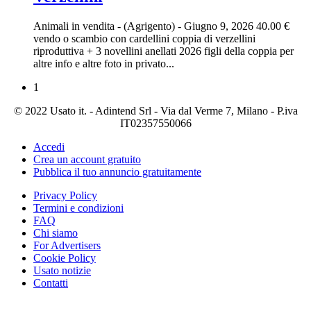
Animali in vendita
-
(Agrigento)
-
Giugno 9, 2026
40.00 €
vendo o scambio con cardellini coppia di verzellini
riproduttiva + 3 novellini anellati 2026 figli della coppia per
altre info e altre foto in privato...
1
© 2022 Usato it. - Adintend Srl - Via dal Verme 7, Milano - P.iva
IT02357550066
Accedi
Crea un account gratuito
Pubblica il tuo annuncio gratuitamente
Privacy Policy
Termini e condizioni
FAQ
Chi siamo
For Advertisers
Cookie Policy
Usato notizie
Contatti