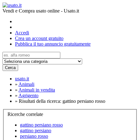
Vendi e Compra usato online - Usato.it
Accedi
Crea un account gratuito
Pubblica il tuo annuncio gratuitamente
Cerca
usato.it
»
Animali
»
Animali in vendita
»
Agrigento
»
Risultati della ricerca: gattino persiano rosso
Ricerche correlate
gattino persiano rosso
gattino persiano
persiano rosso