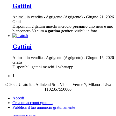
Gattini
Animali in vendita
-
Agrigento (Agrigento)
-
Giugno 21, 2026
Gratis
Disponibili 2 gattini maschi incrocio
persiano
uno nero e uno
bianconero 50 euro a
gattino
genitori visibili in foto
Gattini
Animali in vendita
-
Agrigento (Agrigento)
-
Giugno 15, 2026
Gratis
Disponibili gattini maschi 1 whattapp
1
© 2022 Usato it. - Adintend Srl - Via dal Verme 7, Milano - P.iva
IT02357550066
Accedi
Crea un account gratuito
Pubblica il tuo annuncio gratuitamente