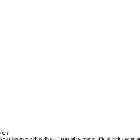
.00 €
a. Non dispongono
di
pedigree. I
cuccioli
verranno affidati esclusivament