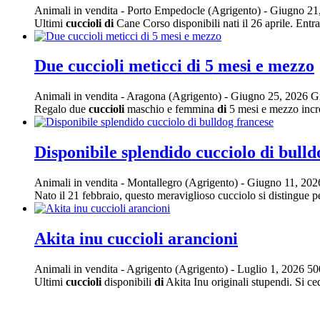
Animali in vendita
-
Porto Empedocle (Agrigento)
-
Giugno 21
Ultimi
cuccioli
di
Cane Corso disponibili nati il 26 aprile. Entr
Due cuccioli meticci di 5 mesi e mezzo
Animali in vendita
-
Aragona (Agrigento)
-
Giugno 25, 2026
Gr
Regalo due
cuccioli
maschio e femmina
di
5 mesi e mezzo incro
Disponibile splendido cucciolo di bulld
Animali in vendita
-
Montallegro (Agrigento)
-
Giugno 11, 20
Nato il 21 febbraio, questo meraviglioso cucciolo si distingue pe
Akita inu cuccioli arancioni
Animali in vendita
-
Agrigento (Agrigento)
-
Luglio 1, 2026
50
Ultimi
cuccioli
disponibili
di
Akita Inu originali stupendi. Si ce