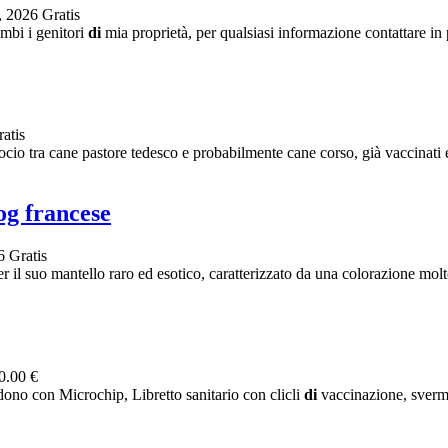
, 2026
Gratis
ambi i genitori
di
mia proprietà, per qualsiasi informazione contattare in p
atis
cio tra cane pastore tedesco e probabilmente cane corso, già vaccinati 
og francese
26
Gratis
r il suo mantello raro ed esotico, caratterizzato da una colorazione molto
0.00 €
dono con Microchip, Libretto sanitario con clicli
di
vaccinazione, svermin