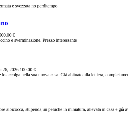
ermata e svezzata no perditempo
ino
600.00 €
vaccino e sverminazione. Prezzo interessante
 26, 2026
100.00 €
lo accolga nella sua nuova casa. Già abituato alla lettiera, completamen
e albicocca, stupenda,un peluche in miniatura, allevata in casa e già avv