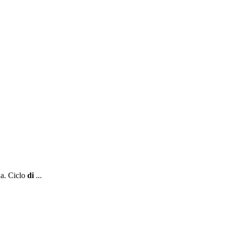
na. Ciclo
di
...