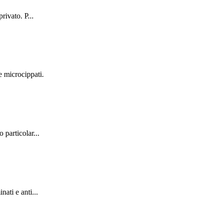
rivato. P...
e microcippati.
 particolar...
ati e anti...