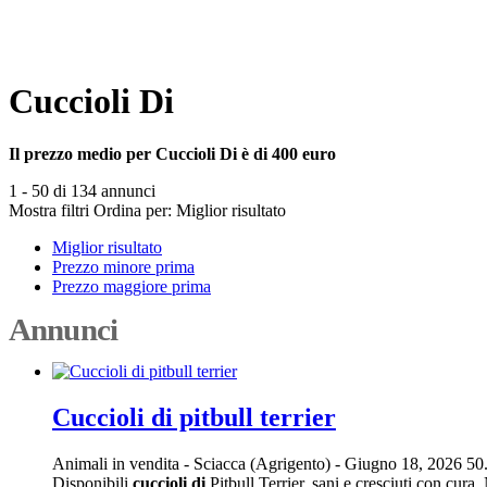
Cuccioli Di
Il prezzo medio per Cuccioli Di è di 400 euro
1 - 50 di 134 annunci
Mostra filtri
Ordina per:
Miglior risultato
Miglior risultato
Prezzo minore prima
Prezzo maggiore prima
Annunci
Cuccioli di pitbull terrier
Animali in vendita
-
Sciacca (Agrigento)
-
Giugno 18, 2026
50
Disponibili
cuccioli
di
Pitbull Terrier, sani e cresciuti con cur