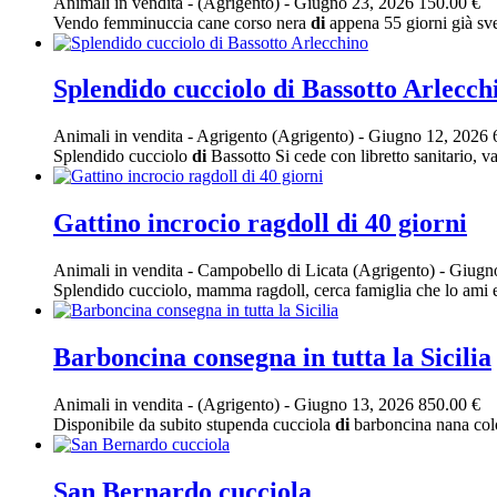
Animali in vendita
-
(Agrigento)
-
Giugno 23, 2026
150.00 €
Vendo femminuccia cane corso nera
di
appena 55 giorni già sv
Splendido cucciolo di Bassotto Arlecch
Animali in vendita
-
Agrigento (Agrigento)
-
Giugno 12, 2026
Splendido cucciolo
di
Bassotto Si cede con libretto sanitario, 
Gattino incrocio ragdoll di 40 giorni
Animali in vendita
-
Campobello di Licata (Agrigento)
-
Giugno
Splendido cucciolo, mamma ragdoll, cerca famiglia che lo ami e 
Barboncina consegna in tutta la Sicilia
Animali in vendita
-
(Agrigento)
-
Giugno 13, 2026
850.00 €
Disponibile da subito stupenda cucciola
di
barboncina nana color
San Bernardo cucciola