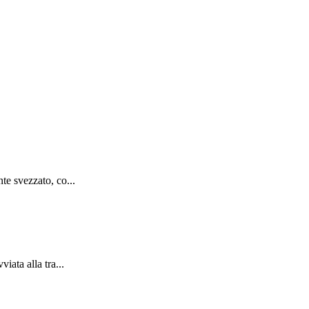
te svezzato, co...
iata alla tra...