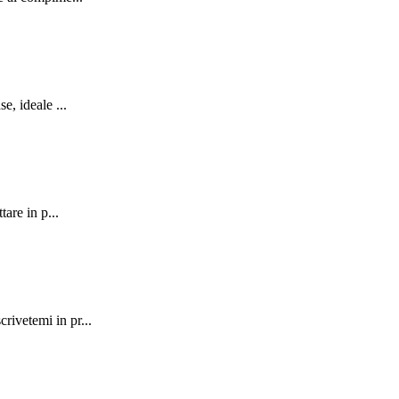
e, ideale ...
are in p...
rivetemi in pr...