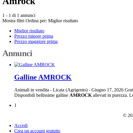
Amrock
1 - 1 di 1 annunci
Mostra filtri
Ordina per:
Miglior risultato
Miglior risultato
Prezzo minore prima
Prezzo maggiore prima
Annunci
Galline AMROCK
Animali in vendita
-
Licata (Agrigento)
-
Giugno 17, 2026
Grat
Disponibili bellissime galline
AMROCK
allevati in purezza. L
1
© 202
Accedi
Crea un account gratuito