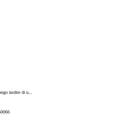
ngo inoltre di u...
550066