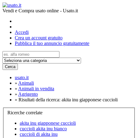
Vendi e Compra usato online - Usato.it
Accedi
Crea un account gratuito
Pubblica il tuo annuncio gratuitamente
Cerca
usato.it
»
Animali
»
Animali in vendita
»
Agrigento
»
Risultati della ricerca: akita inu giapponese cuccioli
Ricerche correlate
akita inu giapponese cuccioli
cuccioli akita inu bianco
cuccioli di akita inu